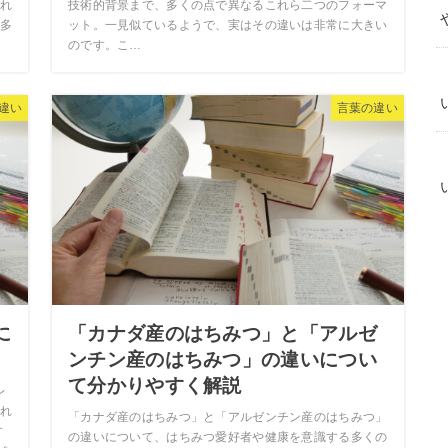
れ
技術的背景まで、多くの点で異なるこれら二つのフォーマ
多
ット。一見似ているようで、実はその違いは非常に大きい
のです。こ…
違い
言葉の違い
に
「カナダ産のはちみつ」と「アルゼ
ンチン産のはちみつ」の違いについ
て分かりやすく解説
レ
れ
「カナダ産のはちみつ」と「アルゼンチン産のはちみつ」
す
の違いについて、はちみつ愛好者や健康を意識する多くの